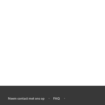
Neem contact met ons op
FAQ
•
•
•