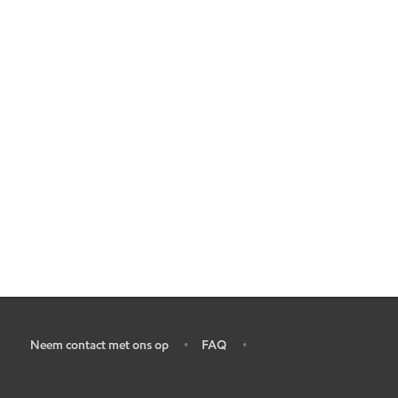
Neem contact met ons op
FAQ
•
•
•