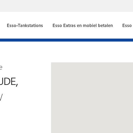
Esso-Tankstations
Esso Extras en mobiel betalen
Esso
e
JDE,
W