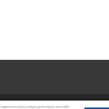
•
Privacy center (Do not sell or sh
r experience and to analyze performance and traffic