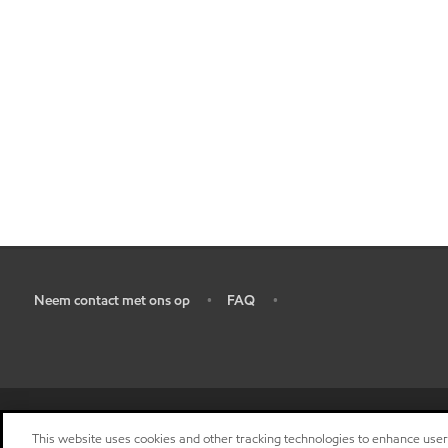
Neem contact met ons op
FAQ
•
•
•
This website uses cookies and other tracking technologies to enhance use