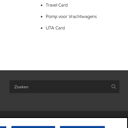
Travel Card
Pomp voor Vrachtwagens
UTA Card
are my personal information)
•
Algemene Voorwaarden
•
Privacybeleid