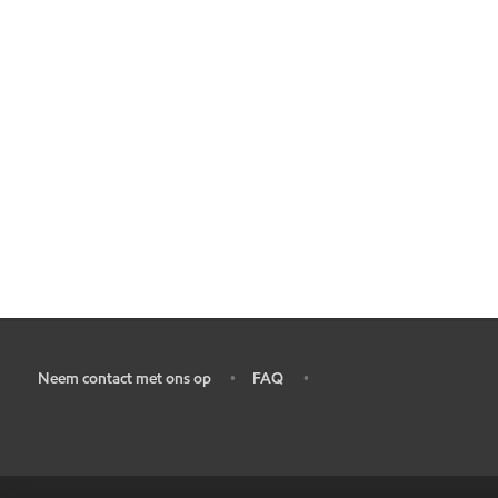
Neem contact met ons op
FAQ
•
•
•