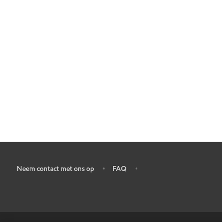
Neem contact met ons op
FAQ
•
•
•