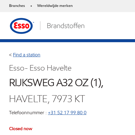
Branches
Wereldwijde merken
•
<
Find a station
Esso- Esso Havelte
RIJKSWEG A32 OZ (1),
HAVELTE, 7973 KT
Telefoonnummer :
+31 52 17 99 80 0
Closed now