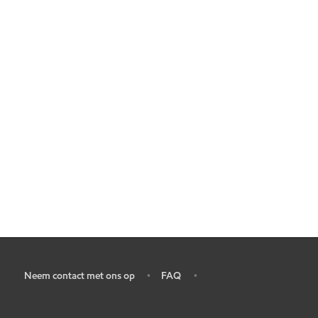
Neem contact met ons op
FAQ
•
•
•